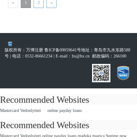
«
1
2
»
版权所有：万博注册 鲁ICP备09059641号
地址：青岛市九水东路588
号
| 电话：0532-86661234
| E-mail：
hx@hx.cn
邮政编码：266100
Recommended Websites
Mastercard Vedonlyönti
·
online payday loans
Recommended Websites
Mastercard Vedonlyönti
online payday loans
madoka magica 9anime
new