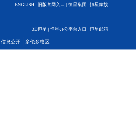
ENGLISH |
旧版官网入口 |
恒星集团
| 恒星家族
3D恒星 |
恒星办公平台入口 |
恒星邮箱
信息公开
多伦多校区