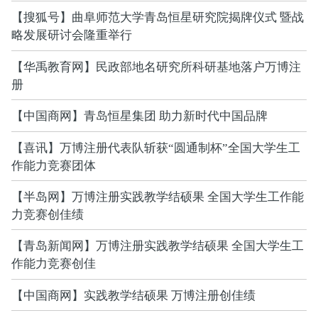
【搜狐号】曲阜师范大学青岛恒星研究院揭牌仪式 暨战
略发展研讨会隆重举行
【华禹教育网】民政部地名研究所科研基地落户万博注
册
【中国商网】青岛恒星集团 助力新时代中国品牌
【喜讯】万博注册代表队斩获“圆通制杯”全国大学生工
作能力竞赛团体
【半岛网】万博注册实践教学结硕果 全国大学生工作能
力竞赛创佳绩
【青岛新闻网】万博注册实践教学结硕果 全国大学生工
作能力竞赛创佳
【中国商网】实践教学结硕果 万博注册创佳绩