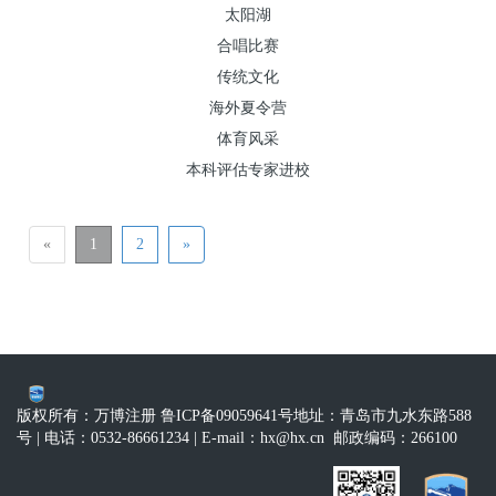
太阳湖
合唱比赛
传统文化
海外夏令营
体育风采
本科评估专家进校
«
1
2
»
版权所有：万博注册 鲁ICP备09059641号
地址：青岛市九水东路588
号
| 电话：0532-86661234
| E-mail：
hx@hx.cn
邮政编码：266100