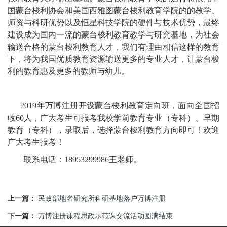
国蒙台梭利协会和美国西雅图蒙台梭利教育学院的的教学、
师资与科研优势以及恒星科技学院的硬件与技术优势，最终
建设成为国内一流的蒙台梭利教育教学与研究基地，为社会
输送合格的蒙台梭利教育人才，我们有理由相信这样的教育
下，将为我国优质教育资源输送更多的专业人才，让蒙台梭
利的教育惠及更多的教师与幼儿。
2019年万博注册开设蒙台梭利教育定向班，面向全国招
收60人，广大考生可报考我校学前教育专业（专科）、早期
教育（专科），录取后，选择蒙台梭利教育方向即可！欢迎
广大考生报考！
联系电话：18953299986王老师。
上一篇：
民政部地名研究所科研基地落户万博注册
下一篇：
万博注册课程思政示范课交流活动圆满结束