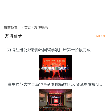
当前位置
：
首页
万博登录
万博登录
+ MORE
万博注册公派教师出国留学项目班第一阶段完成
曲阜师范大学青岛恒星研究院揭牌仪式 暨战略发展研讨会隆重举行