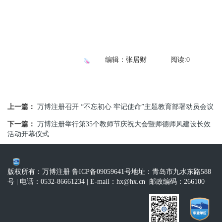
编辑：张居财
阅读:
0
上一篇：
万博注册召开 “不忘初心 牢记使命”主题教育部署动员会议
下一篇：
万博注册举行第35个教师节庆祝大会暨师德师风建设长效
活动开幕仪式
版权所有：万博注册 鲁ICP备09059641号
地址：青岛市九水东路588
号
| 电话：0532-86661234
| E-mail：
hx@hx.cn
邮政编码：266100