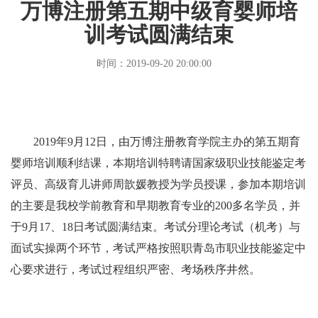
万博注册第五期中级育婴师培
训考试圆满结束
时间：2019-09-20 20:00:00
2019年9月12日，由万博注册教育学院主办的第五期育
婴师培训顺利结课，本期培训特聘请国家级职业技能鉴定考
评员、高级育儿讲师周歆媛教授为学员授课，参加本期培训
的主要是我校学前教育和早期教育专业的200多名学员，并
于9月17、18日考试圆满结束。考试分理论考试（机考）与
面试实操两个环节，考试严格按照职青岛市职业技能鉴定中
心要求进行，考试过程组织严密、考场秩序井然。