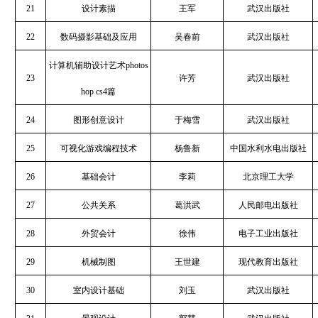
21
设计素描
王军
武汉出版社
22
数码摄影基础及应用
吴春前
武汉出版社
计算机辅助设计艺术photos
23
许芳
武汉出版社
hop cs4篇
24
图形创意设计
于梅雪
武汉出版社
25
可视化游戏编程技术
杨鲁新
中国水利水电出版社
26
基础会计
李莉
北京理工大学
27
公共关系
葛洪武
人民邮电出版社
28
外贸会计
徐伟
电子工业出版社
29
机械制图
王世建
现代教育出版社
30
室内设计基础
刘玉
武汉出版社