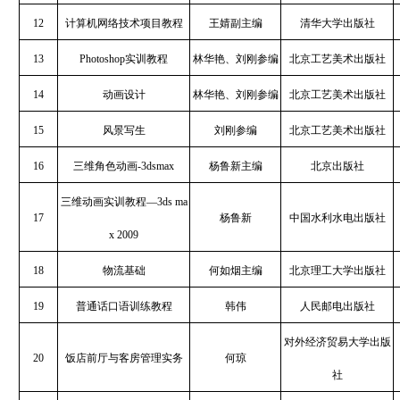
12
计算机网络技术项目教程
王婧副主编
清华大学出版社
13
Photoshop实训教程
林华艳、刘刚参编
北京工艺美术出版社
14
动画设计
林华艳、刘刚参编
北京工艺美术出版社
15
风景写生
刘刚参编
北京工艺美术出版社
16
三维角色动画-3dsmax
杨鲁新主编
北京出版社
三维动画实训教程—3ds ma
17
杨鲁新
中国水利水电出版社
x 2009
18
物流基础
何如烟主编
北京理工大学出版社
19
普通话口语训练教程
韩伟
人民邮电出版社
对外经济贸易大学出版
20
饭店前厅与客房管理实务
何琼
社