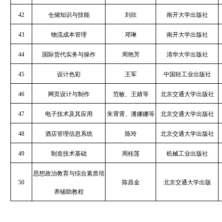
42
仓储知识与技能
刘欣
南开大学出版社
43
物流成本管理
邓琳
南开大学出版社
44
国际货代实务与操作
周艳芳
清华大学出版社
45
设计色彩
王军
中国轻工业出版社
46
网页设计与制作
范敏、王婧等
北京交通大学出版社
47
电子技术及其应用
朱霄霄、潘娜娜等
北京交通大学出版社
48
酒店管理信息系统
陈玲
北京交通大学出版社
49
制造技术基础
周桂莲
机械工业出版社
思想政治教育与综合素质培
50
陈昌金
北京交通大学出版
养辅助教程