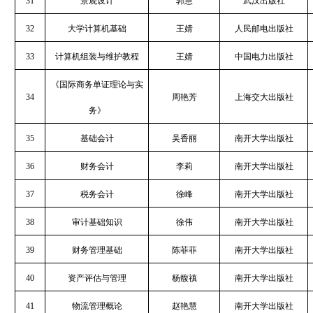
31
景观设计
郭慧
武汉出版社
32
大学计算机基础
王婧
人民邮电出版社
33
计算机组装与维护教程
王婧
中国电力出版社
《国际商务单证理论与实
34
周艳芳
上海交大出版社
务》
35
基础会计
吴香丽
南开大学出版社
36
财务会计
李莉
南开大学出版社
37
税务会计
徐峰
南开大学出版社
38
审计基础知识
徐伟
南开大学出版社
39
财务管理基础
陈菲菲
南开大学出版社
40
资产评估与管理
杨馥禛
南开大学出版社
41
物流管理概论
赵艳慧
南开大学出版社