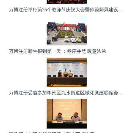
万博注册举行第35个教师节庆祝大会暨师德师风建设长效活动开幕仪式
万博注册新生报到第一天 ：秩序井然 暖意浓浓
万博注册受邀参加李沧区九水街道区域化党建联席会并签订共建协议书