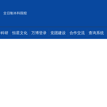
学科研
恒星文化
万博登录
党团建设
合作交流
查询系统