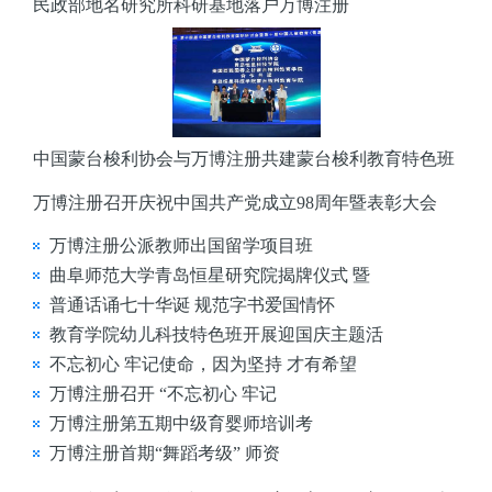
民政部地名研究所科研基地落户万博注册
中国蒙台梭利协会与万博注册共建蒙台梭利教育特色班
万博注册召开庆祝中国共产党成立98周年暨表彰大会
万博注册公派教师出国留学项目班
曲阜师范大学青岛恒星研究院揭牌仪式 暨
普通话诵七十华诞 规范字书爱国情怀
教育学院幼儿科技特色班开展迎国庆主题活
不忘初心 牢记使命，因为坚持 才有希望
万博注册召开 “不忘初心 牢记
万博注册第五期中级育婴师培训考
万博注册首期“舞蹈考级” 师资