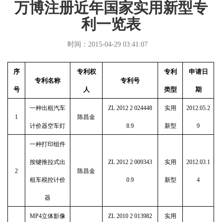
万博注册近年国家实用新型专
利一览表
时间：2015-04-29 03:41:07
序
专利权
专利
申请日
专利名称
专利号
号
人
类型
期
一种出租汽车
ZL 2012 2 024448
实用
2012.05.2
1
陈昌金
计价器空车灯
8.9
新型
9
一种打印组件
按键推拉式出
ZL 2012 2 009343
实用
2012.03.1
2
陈昌金
租车税控计价
0.9
新型
4
器
MP4立体影像
ZL 2010 2 013982
实用