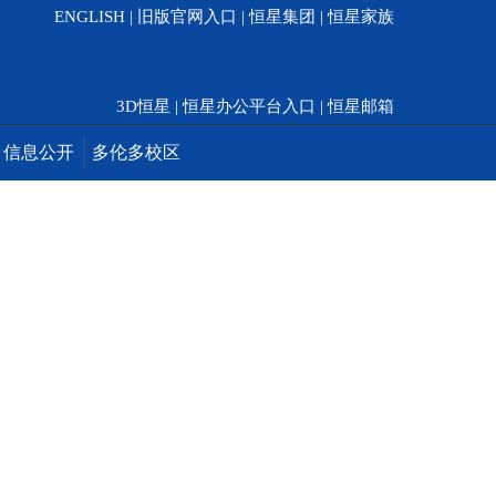
ENGLISH |
旧版官网入口 |
恒星集团
| 恒星家族
3D恒星 |
恒星办公平台入口 |
恒星邮箱
信息公开
多伦多校区