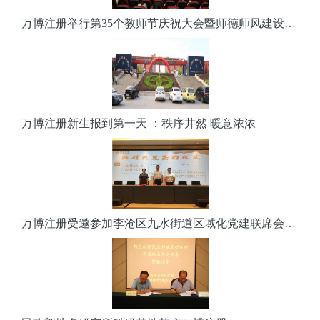
万博注册举行第35个教师节庆祝大会暨师德师风建设长效活动开幕仪式
万博注册新生报到第一天 ：秩序井然 暖意浓浓
万博注册受邀参加李沧区九水街道区域化党建联席会并签订共建协议书