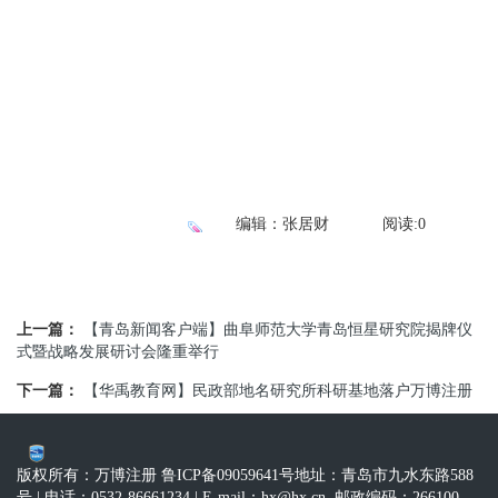
编辑：张居财
阅读:
0
上一篇：
【青岛新闻客户端】曲阜师范大学青岛恒星研究院揭牌仪
式暨战略发展研讨会隆重举行
下一篇：
【华禹教育网】民政部地名研究所科研基地落户万博注册
版权所有：万博注册 鲁ICP备09059641号
地址：青岛市九水东路588
号
| 电话：0532-86661234
| E-mail：
hx@hx.cn
邮政编码：266100