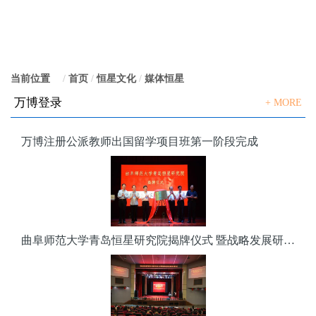
当前位置
：
首页
恒星文化
媒体恒星
万博登录
+ MORE
万博注册公派教师出国留学项目班第一阶段完成
曲阜师范大学青岛恒星研究院揭牌仪式 暨战略发展研讨会隆重举行