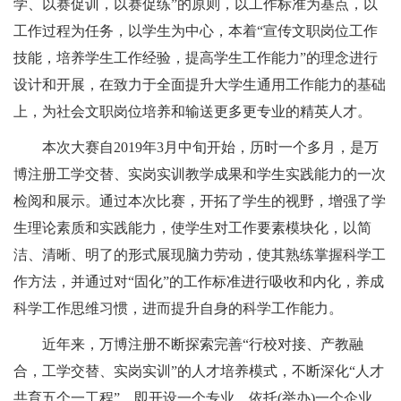
学、以赛促训，以赛促练”的原则，以工作标准为基点，以
工作过程为任务，以学生为中心，本着“宣传文职岗位工作
技能，培养学生工作经验，提高学生工作能力”的理念进行
设计和开展，在致力于全面提升大学生通用工作能力的基础
上，为社会文职岗位培养和输送更多更专业的精英人才。
本次大赛自2019年3月中旬开始，历时一个多月，是万
博注册工学交替、实岗实训教学成果和学生实践能力的一次
检阅和展示。通过本次比赛，开拓了学生的视野，增强了学
生理论素质和实践能力，使学生对工作要素模块化，以简
洁、清晰、明了的形式展现脑力劳动，使其熟练掌握科学工
作方法，并通过对“固化”的工作标准进行吸收和内化，养成
科学工作思维习惯，进而提升自身的科学工作能力。
近年来，万博注册不断探索完善“行校对接、产教融
合，工学交替、实岗实训”的人才培养模式，不断深化“人才
共育五个一工程”，即开设一个专业，依托(举办)一个企业，