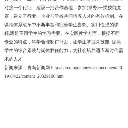
对接一个行业，建设一批合作基地，参加(举办)一类技能竞
赛，建立了行业、企业与学校共同培养人才的有效机制。在
课程体系改革中不断丰富和完善学生喜欢、实用性强的课
程,满足不同学生的学习需要。在实践教学方面，根据不同
专业的特点，科学合理制订计划，让学生掌握真技能, 提高
学生的综合素质与岗位胜任能力，为社会培养适应新时代需
求的人才。
新闻来源：青岛新闻网
http://edu.qingdaonews.com/content/20
19-04/22/content_20329106.htm