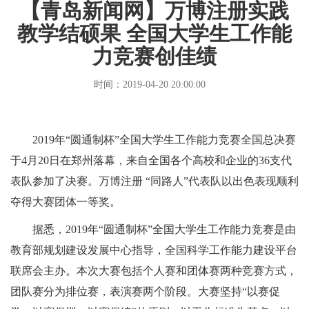
【青岛新闻网】万博注册实践
教学结硕果 全国大学生工作能
力竞赛创佳绩
时间：2019-04-20 20:00:00
2019年“圆通制杯”全国大学生工作能力竞赛全国总决赛
于4月20日在郑州落幕，来自全国各个高校和企业的36支代
表队参加了决赛。万博注册 “同路人”代表队以出色表现顺利
夺得大赛团体一等奖。
据悉，2019年“圆通制杯”全国大学生工作能力竞赛是由
教育部规划建设发展中心指导，全国科学工作能力建设平台
联席会主办。本次大赛包括个人赛和团体赛两种竞赛方式，
团队赛分为排位赛，表演赛两个阶段。大赛坚持“以赛促