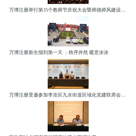
万博注册举行第35个教师节庆祝大会暨师德师风建设长效活动开幕仪式
万博注册新生报到第一天 ：秩序井然 暖意浓浓
万博注册受邀参加李沧区九水街道区域化党建联席会并签订共建协议书