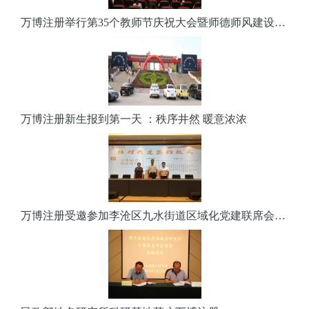
万博注册举行第35个教师节庆祝大会暨师德师风建设长效活动开幕仪式
万博注册新生报到第一天 ：秩序井然 暖意浓浓
万博注册受邀参加李沧区九水街道区域化党建联席会并签订共建协议书