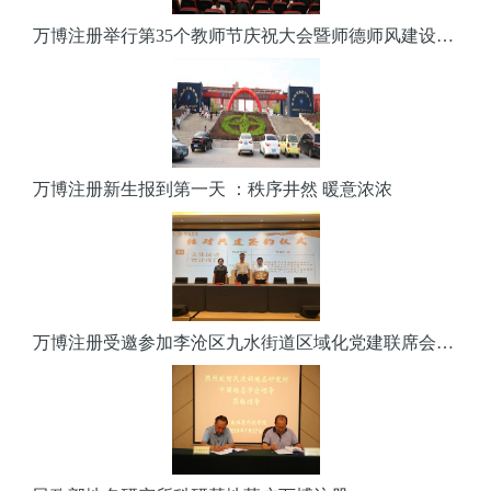
万博注册举行第35个教师节庆祝大会暨师德师风建设长效活动开幕仪式
万博注册新生报到第一天 ：秩序井然 暖意浓浓
万博注册受邀参加李沧区九水街道区域化党建联席会并签订共建协议书