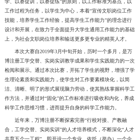
学、以赛促训，以赛促练”的原则，以工作标准为基点，以
工作过程为任务，以学生为中心，本着“宣传文职岗位工作
技能，培养学生工作经验，提高学生工作能力”的理念进行
设计和开展，在致力于全面提升大学生通用工作能力的基础
上，为社会文职岗位培养和输送更多更专业的精英人才。
本次大赛自2019年3月中旬开始，历时一个多月，是万
博注册工学交替、实岗实训教学成果和学生实践能力的一次
检阅和展示。通过本次比赛，开拓了学生的视野，增强了学
生理论素质和实践能力，使学生对工作要素模块化，以简
洁、清晰、明了的形式展现脑力劳动，使其熟练掌握科学工
作方法，并通过对“固化”的工作标准进行吸收和内化，养成
科学工作思维习惯，进而提升自身的科学工作能力。
近年来，万博注册不断探索完善“行校对接、产教融
合，工学交替、实岗实训”的人才培养模式，不断深化“人才
共育五个一工程”，即开设一个专业，依托（举办）一个企