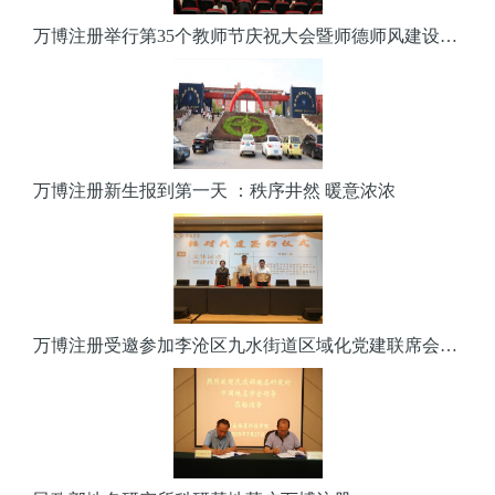
万博注册举行第35个教师节庆祝大会暨师德师风建设长效活动开幕仪式
万博注册新生报到第一天 ：秩序井然 暖意浓浓
万博注册受邀参加李沧区九水街道区域化党建联席会并签订共建协议书