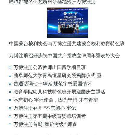
民政部地名研究所科研基地落户万博注册
中国蒙台梭利协会与万博注册共建蒙台梭利教育特色班
万博注册召开庆祝中国共产党成立98周年暨表彰大会
万博注册公派教师出国留学项目班
曲阜师范大学青岛恒星研究院揭牌仪式 暨
普通话诵七十华诞 规范字书爱国情怀
教育学院幼儿科技特色班开展迎国庆主题活
不忘初心 牢记使命，因为坚持 才有希望
万博注册召开 “不忘初心 牢记
万博注册第五期中级育婴师培训考
万博注册首期“舞蹈考级” 师资