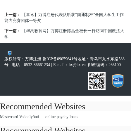
上一篇：
【喜讯】万博注册代表队斩获“圆通制杯”全国大学生工作
能力竞赛团体一等奖
下一篇：
【华禹教育网】万博注册陈昌金校长一行访问中国政法大
学
版权所有：万博注册 鲁ICP备09059641号
地址：青岛市九水东路588
号
| 电话：0532-86661234
| E-mail：
hx@hx.cn
邮政编码：266100
Recommended Websites
Mastercard Vedonlyönti
·
online payday loans
Recommended Websites