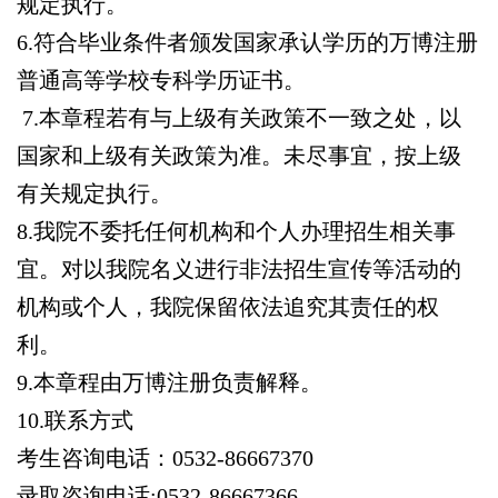
规定执行。
6.符合毕业条件者颁发国家承认学历的万博注册
普通高等学校专科学历证书。
7.本章程若有与上级有关政策不一致之处，以
国家和上级有关政策为准。未尽事宜，按上级
有关规定执行。
8.我院不委托任何机构和个人办理招生相关事
宜。对以我院名义进行非法招生宣传等活动的
机构或个人，我院保留依法追究其责任的权
利。
9.本章程由万博注册负责解释。
10.联系方式
考生咨询电话：
0532-8666
7370
录取咨询电话
:0532-86667366