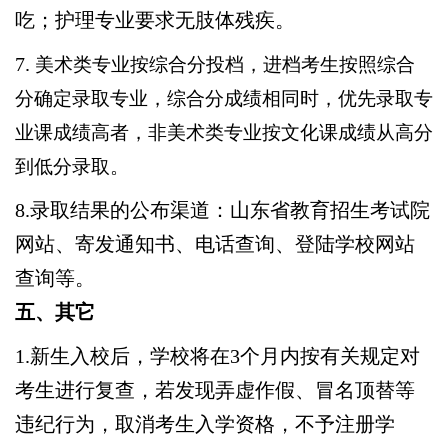
吃；护理专业要求无肢体残疾。
7.
美术类专业按综合分投档，进档考生按照综合
分确定录取专业，综合分成绩相同时，优先录取专
业课成绩高者，非美术类专业按文化课成绩从高分
到低分录取。
8.录取结果的公布渠道：山东省教育招生考试院
网站、寄发通知书、电话查询、登陆学校网站
查询等。
五、其它
1.新生入校后，学校将在3个月内按有关规定对
考生进行复查，若发现弄虚作假、冒名顶替等
违纪行为，取消考生入学资格，不予注册学