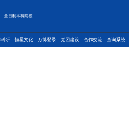
学科研
恒星文化
万博登录
党团建设
合作交流
查询系统