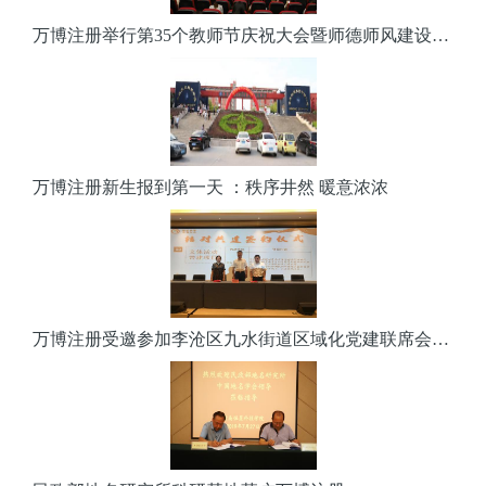
万博注册举行第35个教师节庆祝大会暨师德师风建设长效活动开幕仪式
万博注册新生报到第一天 ：秩序井然 暖意浓浓
万博注册受邀参加李沧区九水街道区域化党建联席会并签订共建协议书