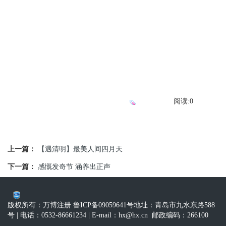
阅读:
0
上一篇：
【遇清明】最美人间四月天
下一篇：
感慨发奇节 涵养出正声
版权所有：万博注册 鲁ICP备09059641号
地址：青岛市九水东路588
号
| 电话：0532-86661234
| E-mail：
hx@hx.cn
邮政编码：266100