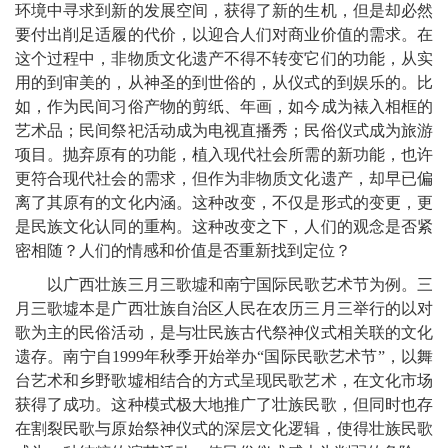
环境中寻求到新的发展空间，获得了新的生机，但是却必然
要付出削足适履的代价，以迎合人们对商业价值的需求。在
这个过程中，非物质文化遗产不得不转变它们的功能，从实
用的到审美的，从神圣的到世俗的，从仪式的到娱乐的。比
如，作为民间习俗产物的剪纸、年画，如今成为裱入相框的
艺术品；民间祭祀活动成为电视直播秀；民俗仪式成为旅游
项目。抛弃原有的功能，植入现代社会所需的新功能，也许
更符合现代社会的需求，但作为非物质文化遗产，却早已偏
离了其原有的文化内涵。这种改变，不仅是形式的变更，更
是民族文化认同的重构。这种改变之下，人们的观念是否紧
密相随？人们的情感和价值是否重新找到定位？
以广西壮族三月三歌墟和南宁国际民歌艺术节为例。三
月三歌墟本是广西壮族自治区人民在农历三月三举行的以对
歌为主的民俗活动，是与壮民族古代祭神仪式相关联的文化
遗存。南宁自1999年秋季开始举办“国际民歌艺术节”，以舞
台艺术和乡野歌墟相结合的方式呈现民歌艺术，在文化市场
获得了成功。这种模式极大地推广了壮族民歌，但同时也存
在割裂民歌与原始祭神仪式的深层文化逻辑，使得壮族民歌