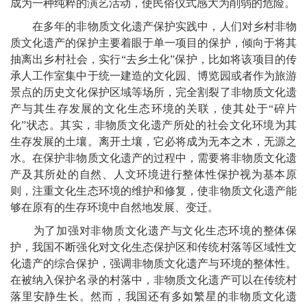
成为一种纯粹的演艺活动，使民俗仪式感大为削弱的危险。
在多年的非物质文化遗产保护实践中，人们对乡村非物
质文化遗产的保护主要着眼于单一项目的保护，倾向于将其
抽离出乡村社会，实行“去乡土化”保护，比如将该项目的传
承人工作室集中于统一建造的文化园、博览园或者作为旅游
景点的历史文化保护区域等场所，完全割裂了非物质文化遗
产与其生存发展的文化生态环境的关联，使其处于“碎片
化”状态。其实，非物质文化遗产所处的社会文化环境为其
生存发展的土壤。离开土壤，它必将成为无本之木，无源之
水。在保护非物质文化遗产的过程中，需要将非物质文化遗
产及其所处的自然、人文环境进行整体性保护视为基本原
则，注重文化生态环境的维护和修复，使非物质文化遗产能
够在原有的生存环境中自然地发展、变迁。
为了加强对非物质文化遗产与文化生态环境的整体保
护，我国不断强化对文化生态保护区和传统村落等区域性文
化遗产的综合保护，强调非物质文化遗产与环境的整体性。
在被纳入保护名录的村落中，非物质文化遗产可以在传统村
落里安静生长。然而，我国还有多如繁星的非物质文化遗