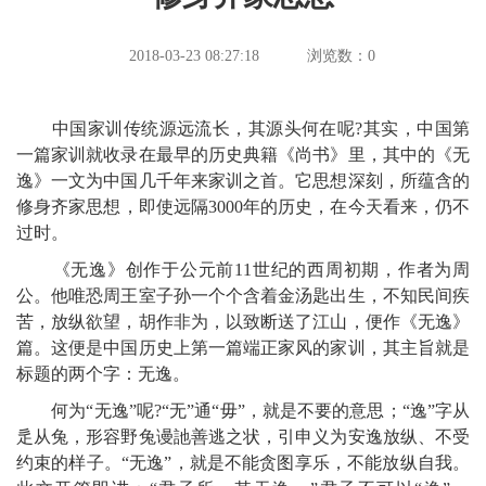
2018-03-23 08:27:18
浏览数：
0
中国家训传统源远流长，其源头何在呢?其实，中国第
一篇家训就收录在最早的历史典籍《尚书》里，其中的《无
逸》一文为中国几千年来家训之首。它思想深刻，所蕴含的
修身齐家思想，即使远隔3000年的历史，在今天看来，仍不
过时。
《无逸》创作于公元前11世纪的西周初期，作者为周
公。他唯恐周王室子孙一个个含着金汤匙出生，不知民间疾
苦，放纵欲望，胡作非为，以致断送了江山，便作《无逸》
篇。这便是中国历史上第一篇端正家风的家训，其主旨就是
标题的两个字：无逸。
何为“无逸”呢?“无”通“毋”，就是不要的意思；“逸”字从
辵从兔，形容野兔谩訑善逃之状，引申义为安逸放纵、不受
约束的样子。“无逸”，就是不能贪图享乐，不能放纵自我。