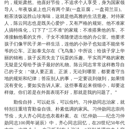
约，规矩肃然。他喜好节俭，不追求个人享受，身为国家领
导人，年夜饭桌上也只有两个菜(一盘豆腐，一盘荷兰豆)。
粗茶淡饭远胜山珍海味，这就是他高雅的生活意趣。对待家
人，陈云同志也是既关心爱护，又有严格的规矩。他不准家
人搞特殊化，订下了“三不准”的家规：不准搭乘他的车、不
准接触他看的文件、子女不准随便进出他的办公室。他要求
孩子们像平民子弟一样生活，连他的小孙子也知道不能坐爷
爷的公车。正如泰戈尔在《飞鸟集》中所说：给孩子穿上华
丽的锦袍，孩子反而失去了玩耍的乐趣。平实而严格的家教
无疑是父母给予孩子最好的礼物。陈云同志常常这样教导自
己的子女：“做人要正直、正派，无论到哪里，都要遵守当
地的规矩和纪律；答应别人的事，一定要说到做到，如果情
况有变化，要如实告诉人家。这些事看起来很细小，却要这
样做。你们若是在外面表现不好，那就是我的问题了。”
勤俭自持，可以处乐，可以俭约。习仲勋同志治家，就
特别注重培育勤奋自强、朴素低调的家风。习仲勋同志崇尚
节俭，夫人齐心同志也衣着朴素。在《忆仲勋——纪念习仲
勋同志100周年诞辰》中，齐心同志回忆，在20世纪50年代