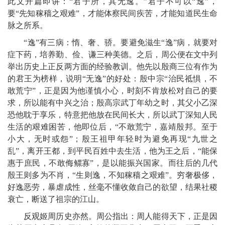
此文开篇即讲：“君子所，其无逸。”君子不可以“逸”，
要“先知稼穑之艰难”，才能体察民间疾苦，才能知道民生命
脉之所系。
“逸”有三病：惰、奢、骄。要避免滋生“逸”病，就要对
症下药，培养勤、俭、谦三种美德。之后，周公便在文中列
举出历史上正反两方面的经验教训。他先以殷商三位有作为
的君王为榜样，说明“无逸”的好处：殷中宗“治民祗惧，不
敢荒宁”，正是因为他谨慎小心，时刻不肯放松对自己的要
求，所以能有中兴之治；殷高宗武丁年幼之时，其父小乙深
恐他耽于享乐，特意把他放在民间长大，所以武丁深知人民
生活的艰难困苦，他即位后，“不敢荒宁，嘉靖殷邦。至于
小大，无时或怨”；殷王祖甲年轻时为避免再现“九世之
乱”，离开王都，到平民百姓中去生活，他为王之后，“能保
惠于庶民，不敢侮鳏寡”，是以能振兴国家。而往后的几代
殷王则多为不肖，“生则逸，不知稼穑之艰难”。穷奢极侈，
好逸恶劳，暴虐成性，丝毫不懂收敛自己的欲望，结果社稷
衰亡，断送了祖宗的江山。
反观姬周历史亦然。周公指出：周人能得天下，正是因