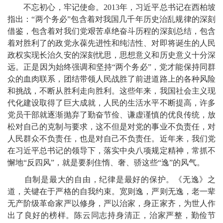
不忘初心，牢记使命。2013年，习近平总书记在西柏坡
指出：“两个务必”包含着对我国几千年历史治乱规律的深刻
借鉴，包含着对我们党艰苦卓绝奋斗历程的深刻总结，包含
着对胜利了的政党永葆先进性和纯洁性、对即将诞生的人民
政权实现长治久安的深刻忧思，思想意义和历史意义十分深
远。正是因为始终强调和坚持“两个务必”，党才能保持同群
众的血肉联系，团结带领人民战胜了前进道路上的各种风险
和挑战，不断从胜利走向胜利。这些年来，我国社会主义现
代化建设取得了巨大成就，人民的生活水平不断提高，许多
党员干部就逐渐抛弃了勤奋节俭、谦虚谨慎的优良传统，放
松对自己的克制与要求，这不但是对党的事业不负责任，对
人民群众不负责任，也是对自己不负责任。近年来，我们党
在习近平总书记的领导下，落实中央八项规定精神，常抓不
懈地“反四风”，就是要刹住惰、奢、骄这些“逸”的风气。
自制是最大的自由，纪律是最好的保护。《无逸》之
道，关键在于严格的自我约束。宽则逸，严则无逸，老一辈
无产阶级革命家严以修身，严以治家，身正家齐，为世人作
出了良好的榜样。陈云同志持身清正，治家严整，勤俭节