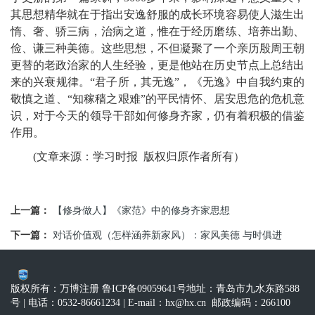
其思想精华就在于指出安逸舒服的成长环境容易使人滋生出
惰、奢、骄三病，治病之道，惟在于经历磨练、培养出勤、
俭、谦三种美德。这些思想，不但凝聚了一个亲历殷周王朝
更替的老政治家的人生经验，更是他站在历史节点上总结出
来的兴衰规律。“君子所，其无逸”，《无逸》中自我约束的
敬慎之道、“知稼穑之艰难”的平民情怀、居安思危的危机意
识，对于今天的领导干部如何修身齐家，仍有着积极的借鉴
作用。
(文章来源：学习时报 版权归原作者所有）
上一篇：
【修身做人】《家范》中的修身齐家思想
下一篇：
对话价值观（怎样涵养新家风）：家风美德 与时俱进
版权所有：万博注册 鲁ICP备09059641号
地址：青岛市九水东路588
号
| 电话：0532-86661234
| E-mail：
hx@hx.cn
邮政编码：266100