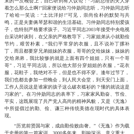
末的一次晚会上，自己听到有人议论：“习副总理的夫人穿
着怎么那么土啊!”回家便说给习仲勋同志听，习仲勋同志听
了哈哈一笑说：“土比洋好!”可见，崇尚俭朴的默契与共
鸣，正是夫妻俩琴瑟和谐的生活基础。习仲勋同志特别爱孩
子，也特别严格要求孩子。习近平同志2003年接受中央电视
台采访时谈到，在父亲的严格教导下，习家姐弟从小就勤俭
节约，艰苦朴素，“我们平常穿的衣服，且不说补丁摞补
丁，而且都要穿兄弟姐妹的衣服，哥哥的交给妹妹，妹妹的
交给弟弟，我比较惨的就是上面有四个姐姐，只有一个哥
哥”，习近平同志说，所以他大部分穿姐姐的衣服，“花衣
服，花鞋子，我绝对不干，但是也不得不穿。逢年过节了，
我们也都去参加一些晚会，到人民大会堂，到天安门上面，
工作人员说这是谁家的孩子这么破衣褴衫的？懂的就说这是
习家的”。在习仲勋同志的表率下，习家家风勤奋、节俭、
平实，这既展现了共产党人高尚的精神风貌，又是《无逸》
中所提倡过的勤、俭、谦三种传统美德在现时代的具体表
现。
“历览前贤国与家，成由勤俭败由奢。”《无逸》作为载
于史册的第一篇家训，3000多年来，影响深远，意义重大，