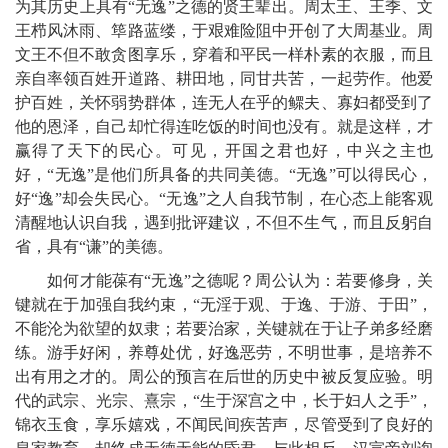
为其历史上具有“无逸”之德的贤王辈出。周太王、王季、文
王栉风沐雨、筚路蓝缕，于艰难险阻中开创了大周基业。周
文王不但不敢贪图享乐，穿着和平民一样朴素的衣服，而且
亲自率领百姓开道路、耕田地，同甘共苦，一起劳作。他爱
护百姓，关怀弱势群体，连无人在乎的鳏夫、寡妇都受到了
他的恩泽，自己却忙得连吃饭的时间也没有。就是这样，才
赢得了天下的民心。可见，开国之君也好，中兴之主也
好，“无逸”是他们所具备的共同美德。“无逸”可以得民心，
好“逸”却会失民心。“无逸”之人自我节制，在心态上能客观
清醒地认识自我，遇到批评建议，不但不生气，而且反躬自
省，具有“谦”的美德。
如何才能葆有“无逸”之德呢？周公认为：若要修身，关
键就在于加强自我约束，“无淫于观、于逸、于游、于田”，
不能沦为欲望的奴隶；若要治家，关键就在于让子弟多经磨
练。游手好闲，养尊处优，好逸恶劳，不明世事，是培养不
出有用之才的。周公的预言在后世的历史中被反复应验。明
代的武宗、光宗、熹宗，“生于深宫之中，长于妇人之手”，
锦衣玉食，享乐嬉戏，不闻民间疾苦声，尽管受到了良好的