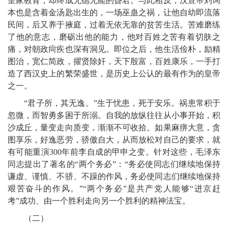
皇家教育，却终成无德无能的昏君。与此相反，汉宣帝刘询
本也是含着金汤匙出生的，一场巫蛊之祸，让他自幼即流落
民间，后又养于掖庭，过着无依无靠的贫苦生活。苦难磨练
了他的意志，磨砺出他的能力，他对百姓之苦有着切肤之
痛，对朝政疴疾也深有洞见。即位之后，他生活俭朴，励精
图治，宽仁简政，擢贤除奸，天下殷富，百姓康乐，一手打
造了西汉史上的繁荣盛世，是历史上公认的最有作为的皇帝
之一。
“君子所，其无逸。”生于忧患，死于安乐。祸患常积于
忽微，而智勇多困于所溺。自我的放纵往往从小事开始，积
沙成丘，量变走向质变，渐渐不可收拾。如果麻痹大意，贪
图享乐，好逸恶劳，骄傲自大，从而放松对自己的要求，就
有可能重演300年前李自成的甲申之变。针对这些，毛泽东
同志提出了著名的“两个务必”：“务必使同志们继续地保持
谦虚、谨慎、不骄、不躁的作风，务必使同志们继续地保持
艰苦奋斗的作风。”“两个务必”是共产党人能够“进京赶
考”成功、由一个胜利走向另一个胜利的精神法宝。
（二）