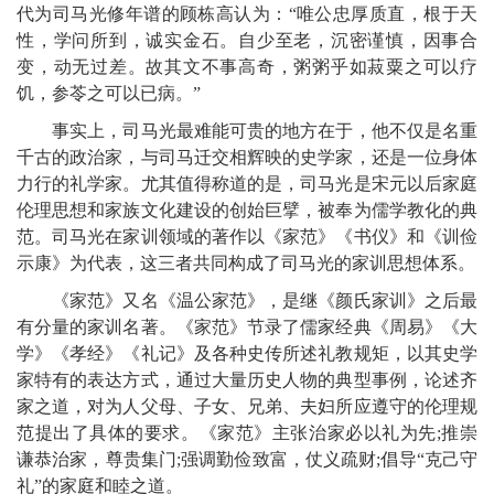
代为司马光修年谱的顾栋高认为：“唯公忠厚质直，根于天
性，学问所到，诚实金石。自少至老，沉密谨慎，因事合
变，动无过差。故其文不事高奇，粥粥乎如菽粟之可以疗
饥，参苓之可以已病。”
事实上，司马光最难能可贵的地方在于，他不仅是名重
千古的政治家，与司马迁交相辉映的史学家，还是一位身体
力行的礼学家。尤其值得称道的是，司马光是宋元以后家庭
伦理思想和家族文化建设的创始巨擘，被奉为儒学教化的典
范。司马光在家训领域的著作以《家范》《书仪》和《训俭
示康》为代表，这三者共同构成了司马光的家训思想体系。
《家范》又名《温公家范》，是继《颜氏家训》之后最
有分量的家训名著。《家范》节录了儒家经典《周易》《大
学》《孝经》《礼记》及各种史传所述礼教规矩，以其史学
家特有的表达方式，通过大量历史人物的典型事例，论述齐
家之道，对为人父母、子女、兄弟、夫妇所应遵守的伦理规
范提出了具体的要求。《家范》主张治家必以礼为先;推崇
谦恭治家，尊贵集门;强调勤俭致富，仗义疏财;倡导“克己守
礼”的家庭和睦之道。