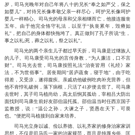
岁，司马光晚年对自己年将八十的兄长“奉之如严父，保之
如婴儿”，对待兄长像孝敬父亲一样尽心，呵护兄长像呵护
婴儿一样精心。司马光的母亲和父亲相继而亡，他接连服丧
五年。由于他完全恪守礼法，以至于“执丧累年，毁瘠如
礼”，把自己的身体都快拖垮了。真正做到了孔子所说“生，
事之以礼;死，葬之以礼，祭之以礼”。
司马光的两个亲生儿子都过早夭折，司马康是过继族人
的儿子。司马康受司马光的言传身教，“为人廉洁，口不言
财”。司马光去世，司马康按照礼法“治丧皆用《礼经》家
法，不为世俗事”。居丧期间“居庐蔬食，寝于地”，由于吃
得差，又受凉，遂得腹疾。亲戚劝他破例吃肉补充营养，但
他不肯悖礼破例，落下病根，只活了41岁便去世了。司马康
去世时，其子司马植尚幼，高太后悯其孤幼，宰相吕大防出
面找到司马康生前好友邵伯温托孤。邵伯温当时任西京国子
监教授，说：“温公之孙，大谏之子，贤愚在天下，可畏
也。”便把司马植接到自家来培养。
司马光立身以诚、俭以养德、以礼齐家的修身治家家训
思想，不仅是司马氏一家的治家规范，而且是纯厚乡俗、匡