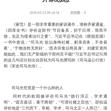
2018-03-23 09:24:54
浏览数：
0
《家范》是一部非常重要的家训著作，堪称齐家通鉴。
《四库全书》评价这部书“节目备具，切于日用，简而不
烦，实足为儒者治行之要”。习近平总书记在《摆脱贫困》
一书中曾说：“司马光‘欲以身殉社稷，躬亲庶务，不舍昼
夜’，‘于物淡然无所好’，‘恶衣菲食以终其身’。封建官吏尚
能如此，我们无产阶级的干部何言不能!”习近平总书记引用
的这几句话分别出自苏轼为司马光撰写的《司马温公行状》
和《宋史司马光传》。
司马光究竟是一个什么样的人
同时代的欧阳修评价司马光“德行淳正，学术通
明”，“谠言嘉话，著于两朝”，“可谓社稷之臣也”。邵伯温
评价他是“三代而下，宰相、学术，司马文正一人而已”。清