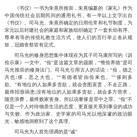
《书仪》一书为朱熹所推崇，朱熹编纂的《家礼》作为
中国传统社会后期民间的通用礼书，有一半以上文字出自
《书仪》。司马光、朱熹所确定的日用伦常和礼节制度，为
宋元以后封建社会的家庭和家族组织确定了一套长幼有序、
尊卑有等的传统礼教生活方式，使人们的言行举止各从规
矩，冠婚丧祭皆有定式。
司马光的修身思想集中体现在为其子司马康所写的《训
俭示康》一文中。“俭”是这篇文章的题眼，“惟俭养德”是司
马光推崇的修身法门。司马光引用古人的话说：“俭，德之
共也;侈，恶之大也。”“有德者皆由俭来也。”“侈则多
欲。”有地位的人如果多贪欲，就会贪图富贵，不走正路，
最终招致祸患;没有地位的人如果多贪欲，就会多方营求，
随意浪费，最终败家丧身。所以说奢侈是罪中之罪。“俭”不
仅是一个人对待物质生活的态度，更直接关系到事业的成功
与失败。作为政治家、史学家的司马光以他深邃的政治眼
光，敏感地洞察到了这个真理。
司马光为人首先强调的是“诚”