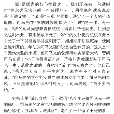
“诚”是儒家的核心德目之一。我们现在有一句话叫
作“你永远无法叫醒一个装睡的人”，用儒家的话来说就
是“不诚无物”。“诚”是“三观”的前提，决定了一个人的价值
取向。司马光在5岁的时候就接受了守“诚”的一课。有一
天，5岁的司马光想吃青皮核桃，请姐姐帮他剥皮。姐姐怎
么也剥不开，有事便放下走了。家中的女仆把青核桃在开水
中烫了一下就很容易将皮剥开了。姐姐回来后很诧异，便问
是谁剥开的。年幼的司马光随口说是自己剥开的。这只是一
个无伤大雅的小谎，但司马光的父亲得知实情后大怒，责问
司马光道：“小子何得漫语?”这一严格的家教课影响了司马
光一生，从此之后他一直把守“诚”作为立身之本。他自己
说：“吾无过人者，但平生所为，未尝有不可对人言者
耳。”司马光的学生刘安世向他请教治学之要。司马光回答
说，应当是诚吧!又问从何处入手，司马光说：“自不妄语
始。”
史书上用“诚心自然，天下敬信”八个字评价司马光一生
的德行。司马光的老家包括他的第二故乡的老百姓都被他的
德行感化，“师其学，法其俭”，老百姓一旦做了不好的事，