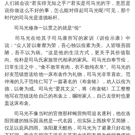
人们就会说“君实得无知之乎?”君实是司马光的字，意思是
说你做这么不好的事，怎么能对得起司马光呢?可见，那个
时代的司马光是道德标杆。
司马光修身一以贯之的就是“俭”
司马光在给其子司马康所写的家训《训俭示康》中
说：“众人皆以奢靡为荣，吾心独以俭素为美。人皆嗤吾固
陋，吾不以为病。”这是他的生活方式，更关乎其价值取
向。俭朴是司马氏家族世代相承的家风。司马光自奉节俭，
日常生活之中，“食不敢常有肉，衣不敢纯衣帛”。司马光的
好友范镇曾送给他一床布衾作为礼物，司马光非常喜欢。范
仲淹的儿子范纯仁写了一篇著名的《布衾铭》，劝人以俭为
德，以奢为戒。司马光“爱其文义”，将《布衾铭》工工整整
地写在范镇送给自己的布衾上，嘱咐家人，自己去世时也要
盖这床布衾。
司马光不像当时的官僚那样蝇营狗苟追名逐利，他在洛
阳营建的独乐园虽然是一代名园，但实际上既狭窄又简陋，
仅足以庇风挡雨。洛阳夏天酷热，司马光为了避暑只好在地