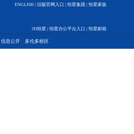
ENGLISH |
旧版官网入口 |
恒星集团
| 恒星家族
3D恒星 |
恒星办公平台入口 |
恒星邮箱
信息公开
多伦多校区