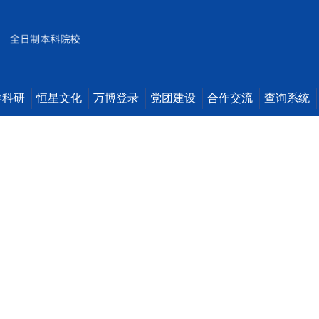
学科研
恒星文化
万博登录
党团建设
合作交流
查询系统