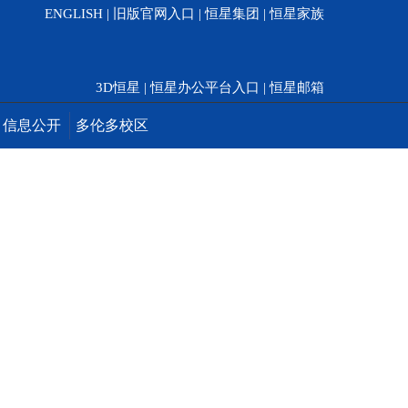
ENGLISH |
旧版官网入口 |
恒星集团
| 恒星家族
3D恒星 |
恒星办公平台入口 |
恒星邮箱
信息公开
多伦多校区