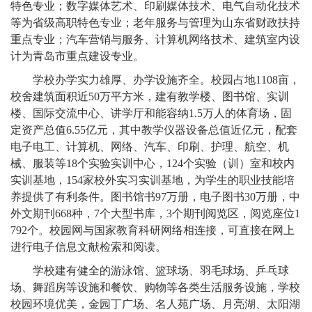
特色专业；数字媒体艺术、印刷媒体技术、电气自动化技术
等为省级高职特色专业；老年服务与管理为山东省财政扶持
重点专业；汽车营销与服务、计算机网络技术、建筑室内设
计为青岛市重点建设专业。
学校办学实力雄厚、办学设施齐全。校园占地1108亩，
校舍建筑面积近50万平方米，建有教学楼、图书馆、实训
楼、国际交流中心、讲学厅和能容纳1.5万人的体育场，固
定资产总值6.55亿元，其中教学仪器设备总值近亿元，配套
电子电工、计算机、网络、汽车、印刷、护理、航空、机
械、服装等18个实验实训中心，124个实验（训）室和校内
实训基地，154家校外实习实训基地，为学生的职业技能培
养提供了有利条件。图书馆书97万册，电子图书30万册，中
外文期刊668种，7个大型书库，3个期刊阅览区，阅览座位1
792个。校园网与国家教育科研网络相连接，可直接在网上
进行电子信息文献检索和阅读。
学校建有健全的游泳馆、篮球场、羽毛球场、乒乓球
场、舞蹈房等设施和餐饮、购物等各类生活服务设施，学校
校园环境优美，金园丁广场、名人苑广场、月亮湖、太阳湖