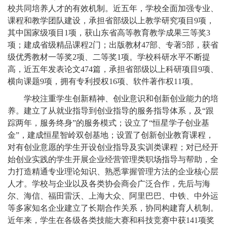
校共同培养人才的有效机制。近五年，学校全面加强专业、
课程和教学团队建设，承担省部级以上教学研究项目9项，
其中国家级项目1项，获山东省高等教育教学成果三等奖3
项；建成省级精品课程2门；出版教材47部、专著5部，获省
级优秀教材一等奖2项、二等奖1项。学校科研水平不断提
高，近五年发表论文474篇，承担省部级以上科研项目9项、
横向课题9项，拥有专利授权16项、软件著作权11项。
学校注重学生创新精神、创业意识和创新创业能力的培
养。建立了从就业指导到创业指导的服务指导体系，及“跟
踪两年，服务终身”的服务模式；设立了“恒星学子创业基
金”，建成恒星智岭双创基地；设置了创新创业教育课程，
对有创业意愿的学生开设创业指导及实训类课程；对已经开
始创业实践的学生开展企业经营管理类职场指导与帮助，全
力打造精通专业理论知识、熟悉掌握管理方法的企业核心层
人才。学校与企业以及各类协会商会广泛合作，先后与海
尔、海信、福田雷沃、上海大众、阿里巴巴、中铁、中外运
等多家知名企业建立了长期合作关系，协同构建育人机制。
近年来，学生在各级各类技能大赛和科技竞赛中获141项奖