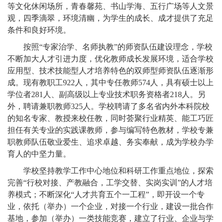
等文化休闲场所，青春馨苑、书山学海、五行广场等人文景
观，四季滴翠，环境清幽，为学生的成长、成才提供了充足
条件和良好环境。
按照“专家治学、名师执教”的师资队伍建设理念，学校
不断加大人才引进力度，优化教师成长发展环境，适合学校
应用型、技术技能型人才培养特色的双师型师资队伍逐渐形
成。现有教职工922人，其中专任教师574人，具有硕士以上
学位者281人、副高级以上专业技术职务资格者218人。另
外，聘请兼职教师325人。学校聘请了多名省内外本科院校
的知名专家、教授来校任教，同时荟聚行业精英、能工巧匠
担任有关专业的实践课教师，参与编写特色教材，学校专兼
职教师队伍敬业爱生、追求卓越、务实奉献，成为学校办学
育人的中坚力量。
学校坚持教学工作中心地位和科研工作重点地位，探索
完善“行校对接、产教融合，工学交替、实岗实训”的人才培
养模式；不断深化“人才共育五个一工程”，即开设一个专
业，依托（举办）一个企业，对接一个行业，建设一批合作
基地，参加（举办）一类技能竞赛，建立了行业、企业与学