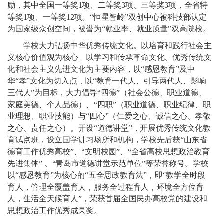
励，其中全国一等奖1项、二等奖3项、三等奖3项，全省特
等奖1项、一等奖12项。“恒星智岭”双创中心被科技部认定
为国家级众创空间，被誉为“就业率、就业质量”双高院校。
学校大力弘扬中华优秀传统文化。以培育和践行社会主
义核心价值观为核心，以学习和传承革命文化、优秀传统文
化和社会主义先进文化为主要内容，以“感恩教育”及中
华“孝”文化为切入点，以“教育一代人、引导两代人、影响
三代人”为目标，大力倡导“四德”（社会公德、职业道德、
家庭美德、个人品德）、“四职”（职业道德、职业纪律、职
业理想、职业技能）与“四心”（仁爱之心、诚信之心、孝敬
之心、责任之心）。开设“道德讲堂”，开展优秀传统文化教
育试点班，设立国学讲习场所和机构，学校先后获“山东省
德育工作优秀高校”、“文明校园”、“全省高校思想政治教育
先进集体” 、“青岛市道德讲堂示范单位”等荣誉称号。学校
以“感恩教育”为核心的“五全思政教育法”，即“教学全时段
育人，管理全覆盖育人，服务全过程育人，环境全方位育
人，生活全天候育人”，荣获首届全国民办高校党的建设和
思想政治工作优秀成果奖。